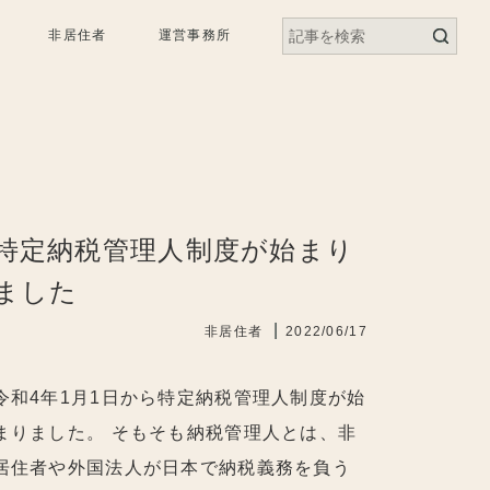
非居住者
運営事務所
納税管理人とは
各論
サービス内容
特定納税管理人制度が始まり
事務所紹介
ました
お客様の声
|
非居住者
2022/06/17
令和4年1月1日から特定納税管理人制度が始
まりました。 そもそも納税管理人とは、非
居住者や外国法人が日本で納税義務を負う