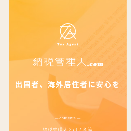
出国者、
海外居住者に安心を
contents
納税管理人とは
各論